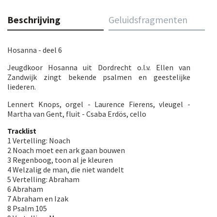
Beschrijving
Geluidsfragmenten
Hosanna - deel 6
Jeugdkoor Hosanna uit Dordrecht o.l.v. Ellen van
Zandwijk zingt bekende psalmen en geestelijke
liederen.
Lennert Knops, orgel - Laurence Fierens, vleugel -
Martha van Gent, fluit - Csaba Erdös, cello
Tracklist
1 Vertelling: Noach
2 Noach moet een ark gaan bouwen
3 Regenboog, toon al je kleuren
4 Welzalig de man, die niet wandelt
5 Vertelling: Abraham
6 Abraham
7 Abraham en Izak
8 Psalm 105