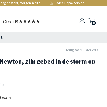
aag besteld, morgen in huis
Cadeau inpakservice
9.5 van 10
0
ct
Terug naar Luister-cd's
n Newton, zijn gebed in de storm op
ling
stream