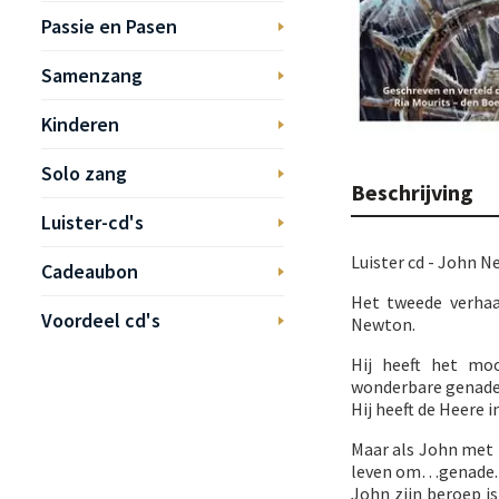
Passie en Pasen
Samenzang
Kinderen
Solo zang
Beschrijving
Luister-cd's
Luister cd - John N
Cadeaubon
Het tweede verhaa
Voordeel cd's
Newton.
Hij heeft het mo
wonderbare genade. 
Hij heeft de Heere i
Maar als John met h
leven om…genade. Z
John zijn beroep is