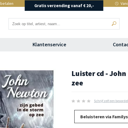
 betalen
Vand
Gratis verzending vanaf € 20,-
Klantenservice
Conta
Luister cd - Joh
zee
Schrijf zelf een beoorde
Beluisteren via Family