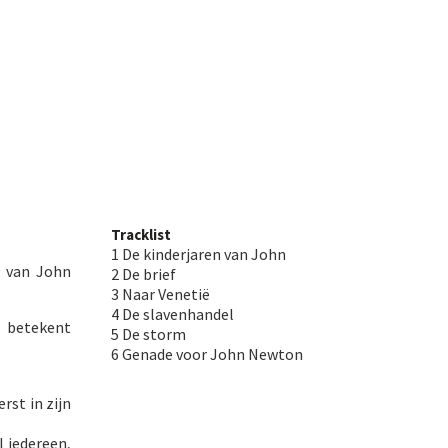
Tracklist
1 De kinderjaren van John
n van John
2 De brief
3 Naar Venetië
4 De slavenhandel
 betekent
5 De storm
6 Genade voor John Newton
rst in zijn
l iedereen,