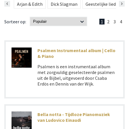
‹
›
Arjan & Edith
Dick Slagman
Geestelijke liederen
Sorteer op:
1
2
3
4
Psalmen Instrumentaal album | Cello
& Piano
Psalmen is een instrumentaal album
met zorgvuldig geselecteerde psalmen
uit de Bijbel, uitgevoerd door Csaba
Erdös en Dennis van der Wijk.
Bella notta - Tijdloze Pianomuziek
van Ludovico Einaudi