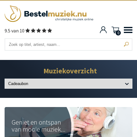
9.5 van 10
0
Muziekoverzicht