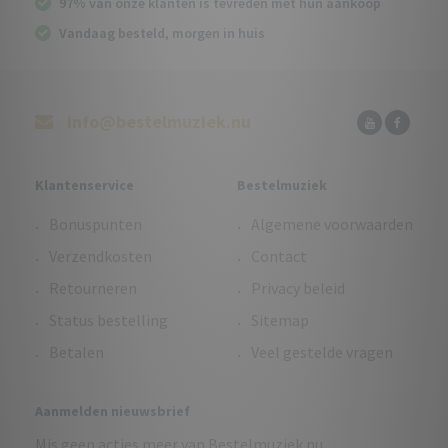
97% van onze klanten is tevreden met hun aankoop
Vandaag besteld, morgen in huis
info@bestelmuziek.nu
Klantenservice
Bestelmuziek
Bonuspunten
Algemene voorwaarden
Verzendkosten
Contact
Retourneren
Privacy beleid
Status bestelling
Sitemap
Betalen
Veel gestelde vragen
Aanmelden nieuwsbrief
Mis geen acties meer van Bestelmuziek.nu