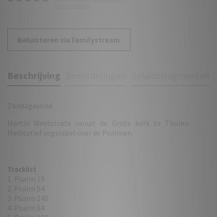
Lees 1 reviews
Beluisteren via Familystream
Beschrijving
Beoordelingen
Geluidsfragmenten
Zondagavond
Martin Weststrate vanuit de Grote kerk te Tholen.
Meditatief orgelspel over de Psalmen.
Tracklist
1. Psalm 19
2. Psalm 54
3. Psalm 140
4. Psalm 84