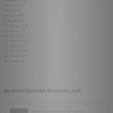
5. Psalm 139
6. Psalm 25
7. Psalm 6
8. Psalm 95
9. Psalm 51
10. Psalm 119
11. Psalm 71
12. Psalm 79
13. Psalm 121
14. Psalm 38
15. Psalm 141
16. Psalm 43
17. Psalm 45
Andere klanten kochten ook
Zondagavond deel 2 - Martin