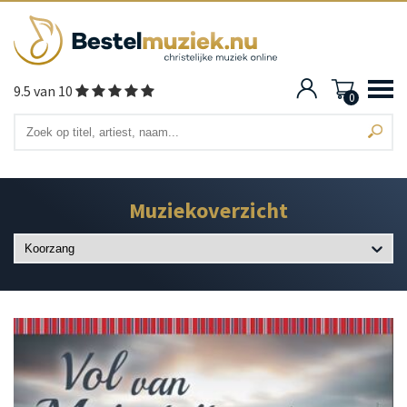
9.5 van 10
0
Muziekoverzicht