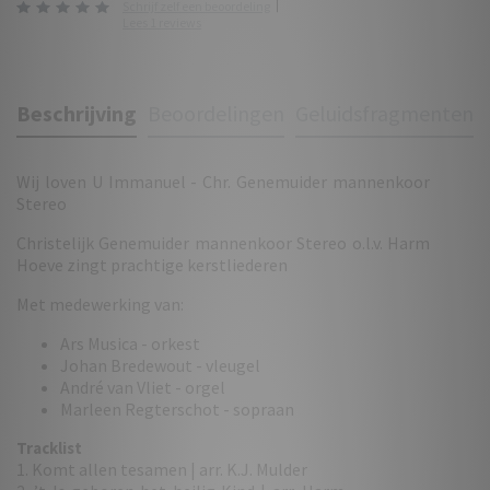
Schrijf zelf een beoordeling
Lees 1 reviews
Beschrijving
Beoordelingen
Geluidsfragmenten
Wij loven U Immanuel - Chr. Genemuider mannenkoor
Stereo
Christelijk Genemuider mannenkoor Stereo o.l.v. Harm
Hoeve zingt prachtige kerstliederen
Met medewerking van:
Ars Musica - orkest
Johan Bredewout - vleugel
André van Vliet - orgel
Marleen Regterschot - sopraan
Tracklist
1. Komt allen tesamen | arr. K.J. Mulder