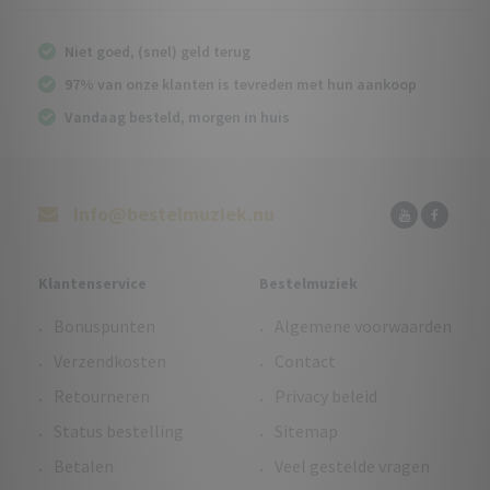
Niet goed, (snel) geld terug
97% van onze klanten is tevreden met hun aankoop
Vandaag besteld, morgen in huis
info@bestelmuziek.nu
Klantenservice
Bestelmuziek
Bonuspunten
Algemene voorwaarden
Verzendkosten
Contact
Retourneren
Privacy beleid
Status bestelling
Sitemap
Betalen
Veel gestelde vragen