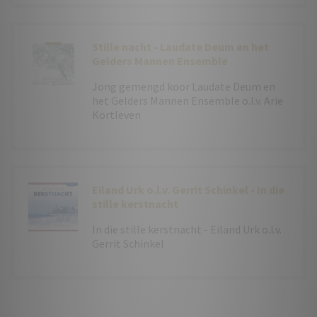
Stille nacht - Laudate Deum en het
Gelders Mannen Ensemble
Jong gemengd koor Laudate Deum en
het Gelders Mannen Ensemble o.l.v. Arie
Kortleven
Eiland Urk o.l.v. Gerrit Schinkel - In die
stille kerstnacht
In die stille kerstnacht - Eiland Urk o.l.v.
Gerrit Schinkel