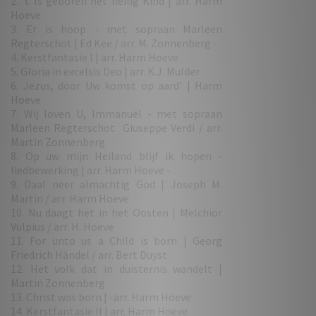
2. ’t Is geboren het heilig Kind | arr. Harm
Hoeve
3. Er is hoop - met sopraan Marleen
Regterschot | Ed Kee / arr. M. Zonnenberg -
4. Kerstfantasie I | arr. Harm Hoeve
5. Gloria in excelsis Deo | arr. K.J. Mulder
6. Jezus, door Uw komst op aard’ | Harm
Hoeve
7. Wij loven U, Immanuël - met sopraan
Marleen Regterschot Giuseppe Verdi / arr.
Martin Zonnenberg
8. Op uw mijn Heiland blijf ik hopen -
liedbewerking | arr. Harm Hoeve -
9. Daal neer almachtig God | Joseph M.
Martin / arr. Harm Hoeve
10. Nu daagt het in het Oosten | Melchior
Vulpius / arr. H. Hoeve
11. For unto us a Child is born | Georg
Friedrich Händel / arr. Bert Duyst
12. Het volk dat in duisternis wandelt |
Martin Zonnenberg
13. Christ was born | -arr. Harm Hoeve
14. Kerstfantasie II | arr. Harm Hoeve