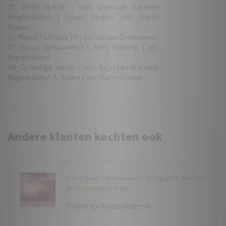
15. Stille Nacht - met sopraan Marleen
Regterschot | Franz Gruber /arr. Harm
Hoeve
16. Kerst Fantasie III | arr. Johan Bredewout
17. Komt verwondert u hier, Mensen | arr.
Harm Hoeve
18. O, heil’ge nacht - met Sopraan Marleen
Regterschot A. Adam / arr. Harm Hoeve -
Andere klanten kochten ook
Uw Naam Immanuël - Zanglust en Chr.
mannenkoor Ede
Prachtige Kerstliederen!