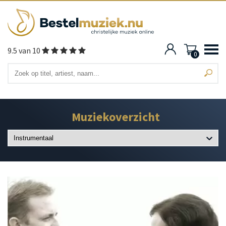
9.5 van 10
0
Muziekoverzicht